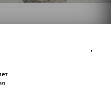
ает
ая