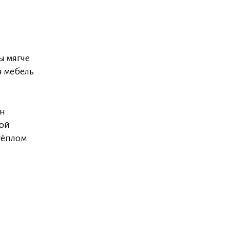
ы мягче
я мебель
он
ной
тёплом