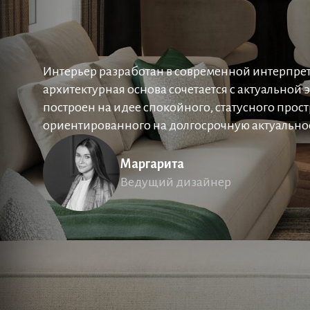
Интерьер разработан в современной интерпрет
архитектурная основа сочетается с актуальной 
построен на идее спокойного, статусного прос
ориентированного на долгосрочную актуально
Маргарита
Ведущий дизайнер