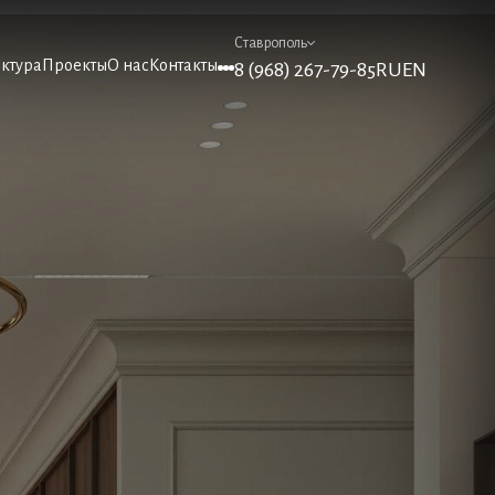
Ставрополь
ктура
Проекты
О нас
Контакты
8 (968) 267-79-85
RU
EN
ктура
Проекты
О нас
Контакты
Девелоперам
Школа дизайна и архитектуры