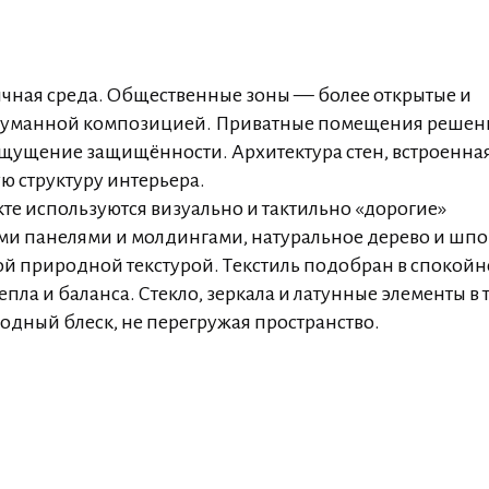
ичная среда. Общественные зоны — более открытые и
родуманной композицией. Приватные помещения решен
и ощущение защищённости. Архитектура стен, встроенна
ю структуру интерьера.
те используются визуально и тактильно «дорогие»
ими панелями и молдингами, натуральное дерево и шп
кой природной текстурой. Текстиль подобран в спокой
ла и баланса. Стекло, зеркала и латунные элементы в 
одный блеск, не перегружая пространство.