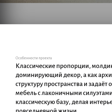
Особенности проекта
Классические пропорции, молдинг
доминирующий декор, а как архи
структуру пространства и задаёт
мебель с лаконичными силуэтам
классическую базу, делая интер
повседневной жизни.