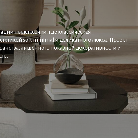
ации неоклассики, где классическая
эстетикой soft minimal и деликатного люкса. Проект
транства, лишённого показной декоративности и
сть.