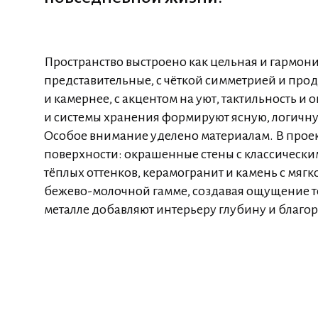
Пространство выстроено как цельная и гармон
представительные, с чёткой симметрией и п
и камернее, с акцентом на уют, тактильность 
и системы хранения формируют ясную, логичну
Особое внимание уделено материалам. В проек
поверхности: окрашенные стены с классическ
тёплых оттенков, керамогранит и камень с мяг
бежево-молочной гамме, создавая ощущение теп
металле добавляют интерьеру глубину и благор