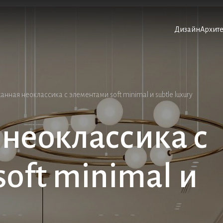
Дизайн
Архите
Дизайн
Архите
нная неоклассика с элементами soft minimal и subtle luxury
неоклассика с
oft minimal и